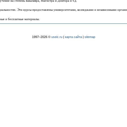
чение на степень Бакалавра, Магистра и Доктора и т.д.
иальностях. Эти курсы предоставлены университетами, колледжами и независимыми органи
ные и бесплатные материалы.
1997–2026 ©
useic.ru
|
карта сайта
|
sitemap