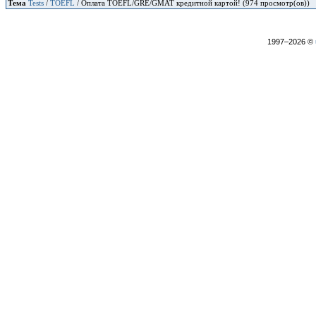
Тема
Tests
/
TOEFL
/ Оплата TOEFL/GRE/GMAT кредитной картой! (974 просмотр(ов))
1997–2026 ©