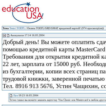
Тема
Tests
/
TOEFL
/ Оплата TOEFL/GRE/GMAT кредитной картой! (974 просмотр(ов))
Anonymous 17:14 16.05.2004
Добрый день! Вы можете оплатить сд
помощью кредитной карты MasterCard 
Требования для открытия кредитной ка
22 лет, зарплата от 15000 руб. Необх
из бухгалтерии, копии всех страниц п
трудовой книжки, заверенной печатью
Тел. 8916 913 5676, Устин Чащихин, со
Ilya
19:23 16.05.2004
Точно также вы можете заказать карточку Visa Classic или Mastercard в любом друг