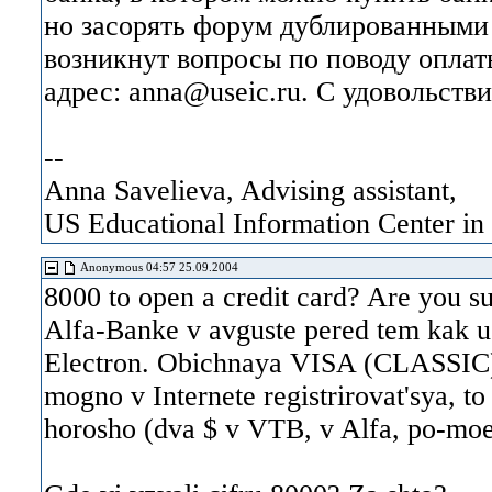
но засорять форум дублированными 
возникнут вопросы по поводу оплат
адрес: anna@useic.ru. С удовольств
--
Anna Savelieva, Advising assistant,
US Educational Information Center i
Anonymous 04:57 25.09.2004
8000 to open a credit card? Are you sur
Alfa-Banke v avguste pered tem kak ue
Electron. Obichnaya VISA (CLASSIC) 
mogno v Internete registrirovat'sya, to 
horosho (dva $ v VTB, v Alfa, po-moe