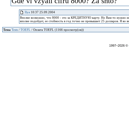
Gde vi vzyali cifru 8000? Za shto?
Ilya
10:37 25.09.2004
Вполне возможно, что 8000 - это за КРЕДИТНУЮ карту. Но Вам-то нужно не 
вполне подойдет, ее стоймость в год точно не превышает 25 долларов. Я во в
Тема
Tests
/
TOEFL
/ Оплата TOEFL (1166 просмотр(ов))
1997–2026 ©