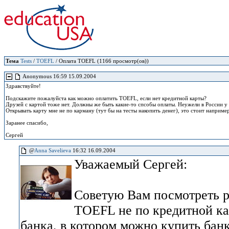
Тема
Tests
/
TOEFL
/ Оплата TOEFL (1166 просмотр(ов))
Anonymous 16:59 15.09.2004
Здравствуйте!
Подскажите пожалуйста как можно оплатить TOEFL, если нет кредитной карты?
Друзей с картой тоже нет. Должны же быть какие-то спсобы оплаты. Неужели в России у
Открывать карту мне не по карману (тут бы на тесты накопить денег), это стоит наприме
Заранее спасибо,
Сергей
@
Anna Savelieva
16:32 16.09.2004
Уважаемый Сергей:
Советую Вам посмотреть р
TOEFL не по кредитной ка
банка, в котором можно купить банк