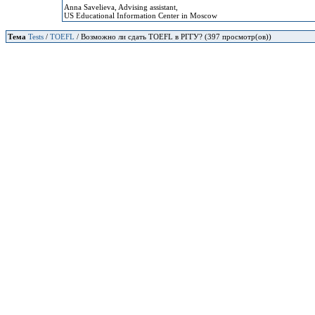
Anna Savelieva, Advising assistant,
US Educational Information Center in Moscow
Тема
Tests
/
TOEFL
/ Возможно ли сдать TOEFL в РГГУ? (397 просмотр(ов))