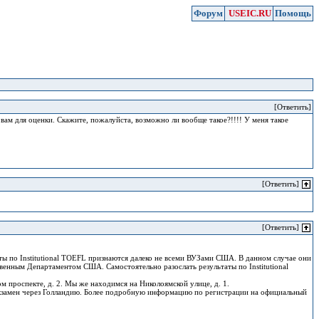
Форум
USEIC.RU
Помощь
[Ответить]
к вам для оценки. Скажите, пожалуйста, возможно ли вообще такое?!!!! У меня такое
[Ответить]
[Ответить]
таты по Institutional TOEFL признаются далеко не всеми ВУЗами США. В данном случае они
венным Департаментом США. Самостоятельно разослать результаты по Institutional
м проспекте, д. 2. Мы же находимся на Николоямской улице, д. 1.
кзамен через Голландию. Более подробную информацию по регистрации на официальный