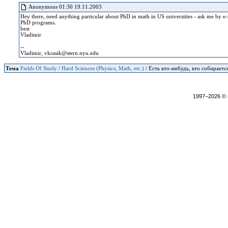
Anonymous 01:30 19.11.2003
Hey there, need anything particular about PhD in math in US universities - ask me by 
PhD programs.
best
Vladimir
--
Vladimir, vkrasik@stern.nyu.edu
Тема
Fields Of Study
/
Hard Sciences (Physics, Math, etc.)
/ Есть кто-нибудь, кто собирает
1997–2026 ©