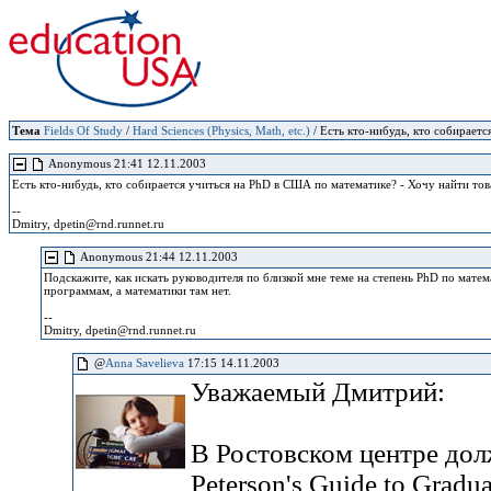
Тема
Fields Of Study
/
Hard Sciences (Physics, Math, etc.)
/ Есть кто-нибудь, кто собирает
Anonymous 21:41 12.11.2003
Есть кто-нибудь, кто собирается учиться на PhD в США по математике? - Хочу найти тов
--
Dmitry, dpetin@rnd.runnet.ru
Anonymous 21:44 12.11.2003
Подскажите, как искать руководителя по близкой мне теме на степень PhD по мате
программам, а математики там нет.
--
Dmitry, dpetin@rnd.runnet.ru
@
Anna Savelieva
17:15 14.11.2003
Уважаемый Дмитрий:
В Ростовском центре дол
Peterson's Guide to Gradu