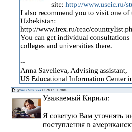
site:
http:/
/
www.
useic.
ru/
st
I also recommend you to visit one of
Uzbekistan:
http:/
/
www.
irex.
ru/
reac/
countrylist.
p
You can get individual consultations
colleges and universities there.
--
Anna Savelieva, Advising assistant,
US Educational Information Center 
@
Anna Savelieva
12:28 17.11.2004
Уважаемый Кирилл:
Я советую Вам уточнять и
поступления в американски