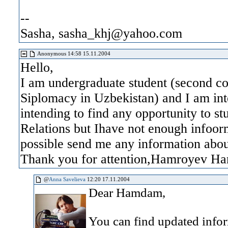
--
Sasha, sasha_khj@yahoo.com
Anonymous 14:58 15.11.2004
Hello,
I am undergraduate student (second c
Siplomacy in Uzbekistan) and I am int
intending to find any opportunity to 
Relations but Ihave not enough infoorm
possible send me any information about
Thank you for attention,Hamroyev 
@
Anna Savelieva
12:20 17.11.2004
Dear Hamdam,
You can find updated infor