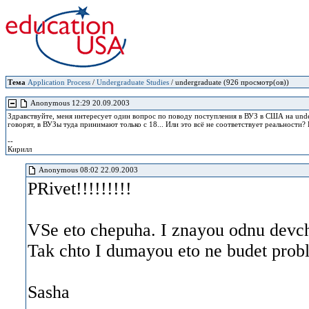
Тема
Application Process
/
Undergraduate Studies
/ undergraduate (926 просмотр(ов))
Anonymous 12:29 20.09.2003
Здравствуйте, меня интересует один вопрос по поводу поступления в ВУЗ в США на undergr
говорят, в ВУЗы туда принимают только с 18... Или это всё не соответствует реальности
--
Кирилл
Anonymous 08:02 22.09.2003
PRivet!!!!!!!!!
VSe eto chepuha. I znayou odnu devch
Tak chto I dumayou eto ne budet probl
Sasha