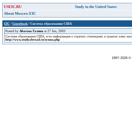
USEIC.RU
Study in the United States
About Moscow EIC
EIC
/
Guestbook
/ Система образования США
Posted by
Абасова Галина
at 27 Jun, 2003
Система образования США, есть информация о горячих стипендиях и грантах плюс кат
http://www.studyabroad.ru/sysusa.php
1997–2026 ©