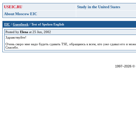
USEIC.RU
Study in the United States
About Moscow EIC
EIC
/
Guestbook
/ Test of Spoken English
Posted by
Elena
at 25 Jun, 2002
Здравствуйте!
Очень скоро мне надо будеть сдавать TSE, обращаюсь к всем, кто уже сдавал его и мож
Спасибо.
1997–2026 ©