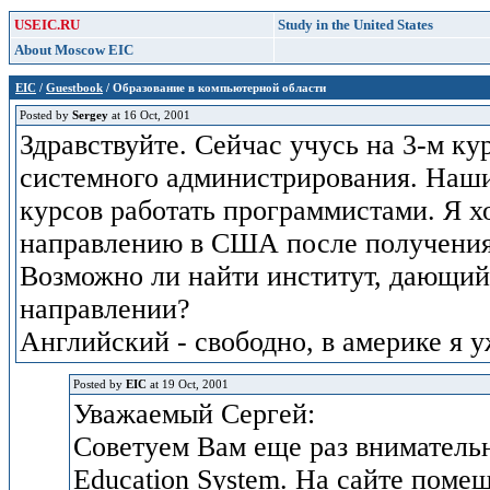
USEIC.RU
Study in the United States
About Moscow EIC
EIC
/
Guestbook
/ Образование в компьютерной области
Posted by
Sergey
at 16 Oct, 2001
Здравствуйте. Сейчас учусь на 3-м к
системного администрирования. Наши
курсов работать программистами. Я х
направлению в США после получения 
Возможно ли найти институт, дающий f
направлении?
Английский - свободно, в америке я у
Posted by
EIC
at 19 Oct, 2001
Уважаемый Сергей:
Советуем Вам еще раз внимательн
Education System. На сайте пом